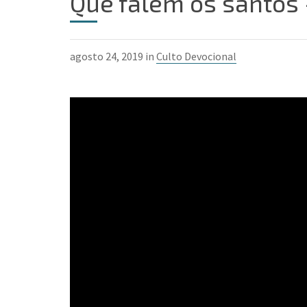
Que falem os santos –
agosto 24, 2019 in
Culto Devocional