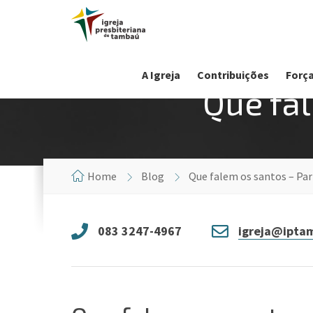
A Igreja
Contribuições
Força
Que fal
Home
Blog
Que falem os santos – Par
083 3247-4967
igreja@iptam