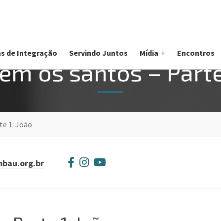
s de Integração
Servindo Juntos
Mídia
Encontros
em os santos – Parte
te 1: João
bau.org.br