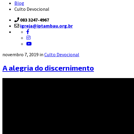
Blog
Culto Devocional
083 3247-4967
igreja@iptambau.org.br
novembro 7, 2019 in
Culto Devocional
A alegria do discernimento