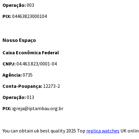
Operação:
003
PIX:
04463823000104
Nosso Espaço
Caixa Econômica Federal
CNPJ:
04.463.823/0001-04
Agência:
0735
Conta-Poupança:
12273-2
Operação:
013
PIX:
igreja@iptambau.org.br
You can obtain uk best quality 2025 Top
replica watches
UK online