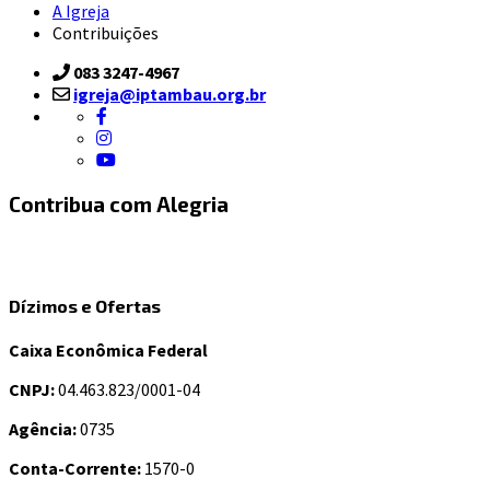
A Igreja
Contribuições
083 3247-4967
igreja@iptambau.org.br
Contribua com Alegria
Dízimos e Ofertas
Caixa Econômica Federal
CNPJ:
04.463.823/0001-04
Agência:
0735
Conta-Corrente:
1570-0