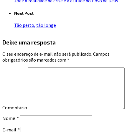
Joel: A realidade da crise e a atitude do Povo de Deus
Next Post
Tão perto, tão longe
Deixe uma resposta
O seu endereço de e-mail não será publicado.
Campos
obrigatórios são marcados com
*
Comentário
Nome
*
E-mail
*