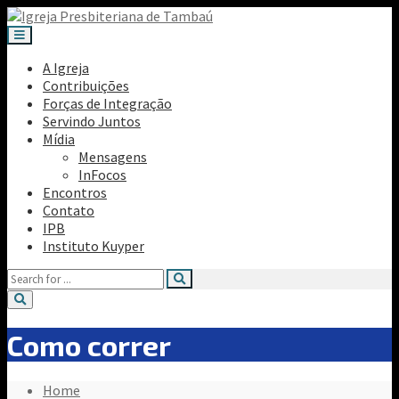
A Igreja
Contribuições
Forças de Integração
Servindo Juntos
Mídia
Mensagens
InFocos
Encontros
Contato
IPB
Instituto Kuyper
Como correr
Home