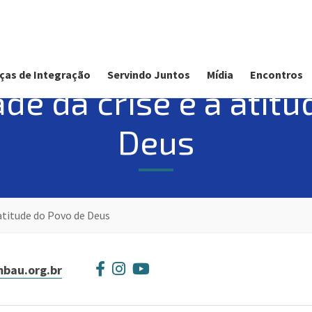
ças de Integração
Servindo Juntos
Mídia
Encontros
dade da crise e a atit
Deus
a atitude do Povo de Deus
bau.org.br