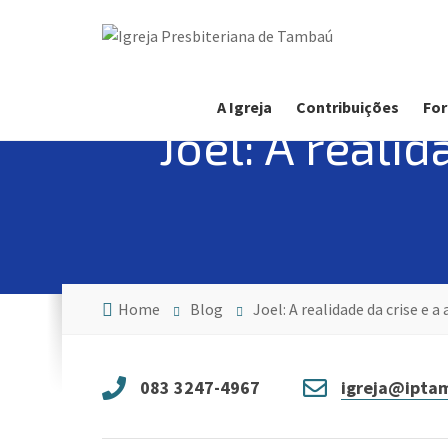
A Igreja
Contribuições
For
Joel: A reali
Home
Blog
Joel: A realidade da crise e 
083 3247-4967
igreja@iptam