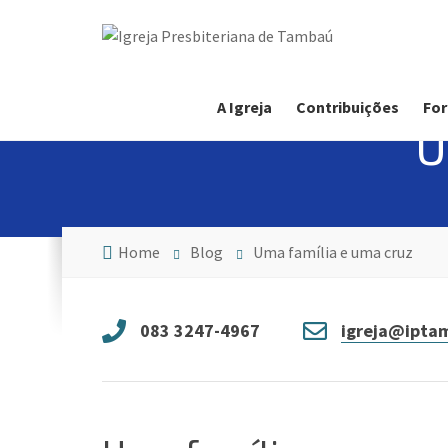
A Igreja
Contribuições
For
U
Home
Blog
Uma família e uma cruz
083 3247-4967
igreja@iptam