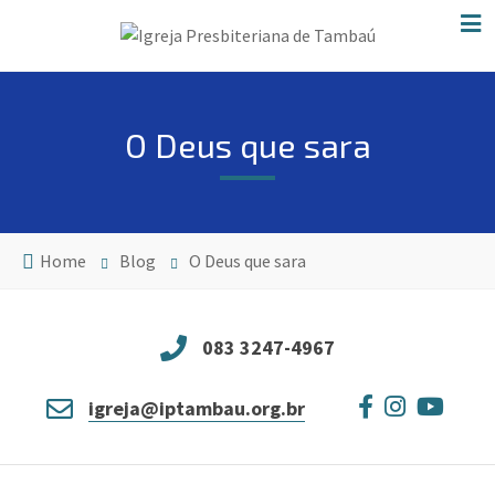
O Deus que sara
Home
Blog
O Deus que sara
083 3247-4967
igreja@iptambau.org.br