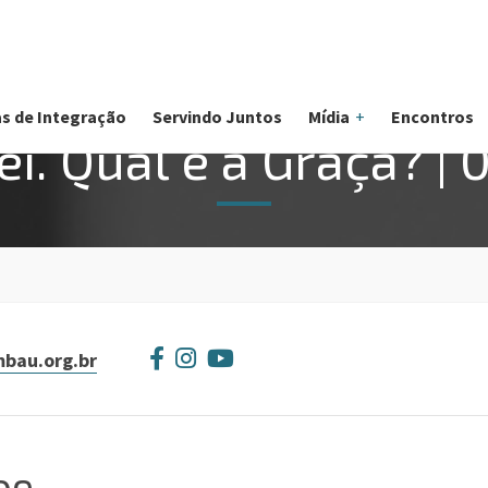
s de Integração
Servindo Juntos
Mídia
Encontros
ei. Qual é a Graça? | 
bau.org.br