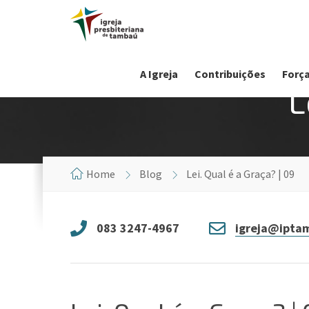
A Igreja
Contribuições
Força
L
Home
Blog
Lei. Qual é a Graça? | 09
083 3247-4967
igreja@iptam