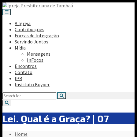
A Igreja
Contribuições
Forças de Integração
Servindo Juntos
Mídia
Mensagens
InFocos
Encontros
Contato
IPB
Instituto Kuyper
Lei. Qual é a Graça? | 07
Home