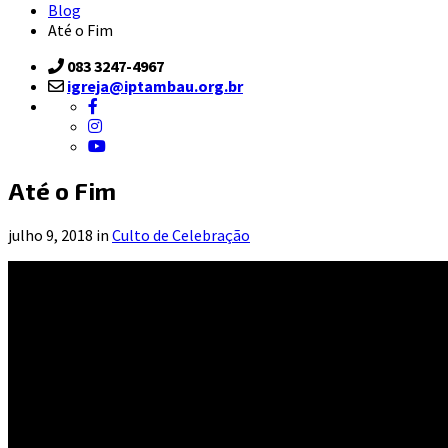
Blog
Até o Fim
083 3247-4967
igreja@iptambau.org.br
Até o Fim
julho 9, 2018 in
Culto de Celebração