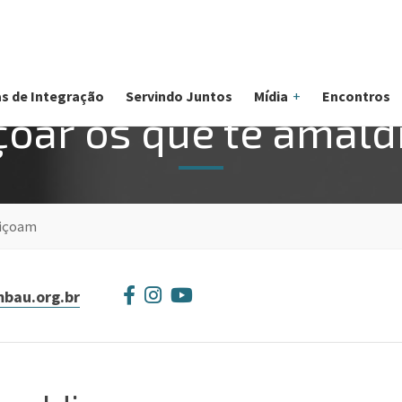
s de Integração
Servindo Juntos
Mídia
Encontros
oar os que te amal
diçoam
bau.org.br