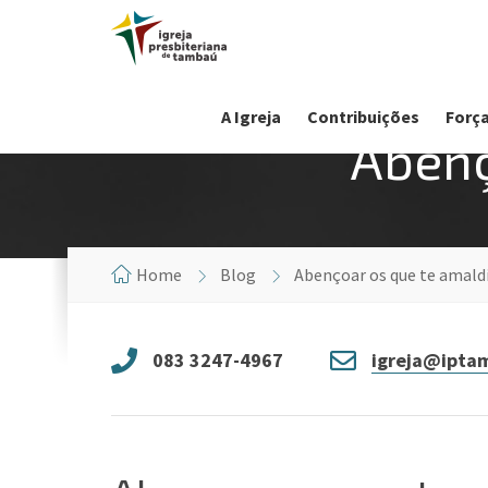
A Igreja
Contribuições
Força
Abenç
Home
Blog
Abençoar os que te amal
083 3247-4967
igreja@iptam