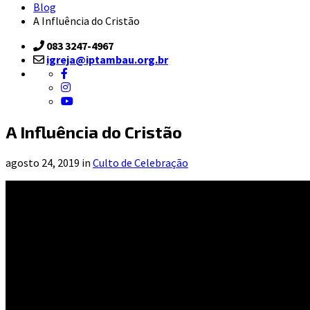
Blog
A Influência do Cristão
083 3247-4967
igreja@iptambau.org.br
A Influência do Cristão
agosto 24, 2019 in
Culto de Celebração