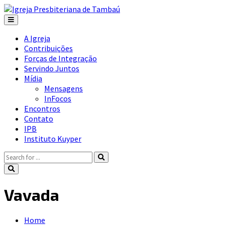
A Igreja
Contribuições
Forças de Integração
Servindo Juntos
Mídia
Mensagens
InFocos
Encontros
Contato
IPB
Instituto Kuyper
Vavada
Home