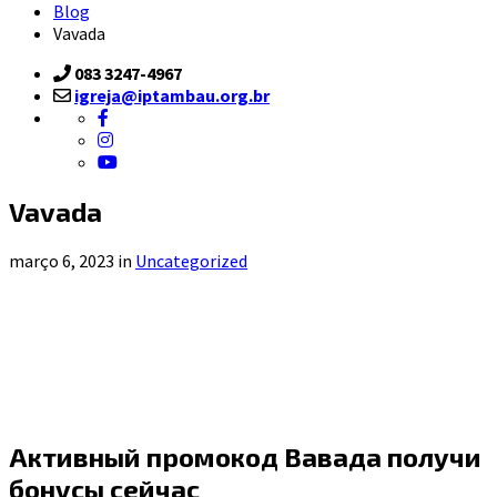
Blog
Vavada
083 3247-4967
igreja@iptambau.org.br
Vavada
março 6, 2023 in
Uncategorized
Активный промокод Вавада получи
бонусы сейчас