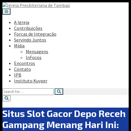
A Igreja
Contribuições
Forças de Integração
Servindo Juntos
Mídia
Mensagens
InFocos
Encontros
Contato
IPB
Instituto Kuyper
Situs Slot Gacor Depo Receh
Gampang Menang Hari Ini: