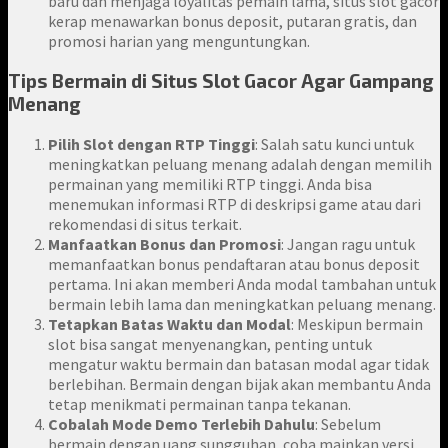
baru dan menjaga loyalitas pemain lama, situs slot gacor
kerap menawarkan bonus deposit, putaran gratis, dan
promosi harian yang menguntungkan.
Tips Bermain di Situs Slot Gacor Agar Gampang
Menang
Pilih Slot dengan RTP Tinggi
: Salah satu kunci untuk
meningkatkan peluang menang adalah dengan memilih
permainan yang memiliki RTP tinggi. Anda bisa
menemukan informasi RTP di deskripsi game atau dari
rekomendasi di situs terkait.
Manfaatkan Bonus dan Promosi
: Jangan ragu untuk
memanfaatkan bonus pendaftaran atau bonus deposit
pertama. Ini akan memberi Anda modal tambahan untuk
bermain lebih lama dan meningkatkan peluang menang.
Tetapkan Batas Waktu dan Modal
: Meskipun bermain
slot bisa sangat menyenangkan, penting untuk
mengatur waktu bermain dan batasan modal agar tidak
berlebihan. Bermain dengan bijak akan membantu Anda
tetap menikmati permainan tanpa tekanan.
Cobalah Mode Demo Terlebih Dahulu
: Sebelum
bermain dengan uang sungguhan, coba mainkan versi