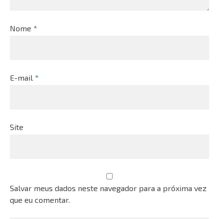
Nome
*
E-mail
*
Site
Salvar meus dados neste navegador para a próxima vez
que eu comentar.