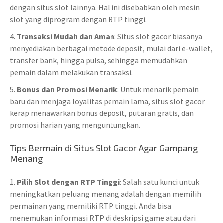
dengan situs slot lainnya. Hal ini disebabkan oleh mesin
slot yang diprogram dengan RTP tinggi.
Transaksi Mudah dan Aman
: Situs slot gacor biasanya
menyediakan berbagai metode deposit, mulai dari e-wallet,
transfer bank, hingga pulsa, sehingga memudahkan
pemain dalam melakukan transaksi.
Bonus dan Promosi Menarik
: Untuk menarik pemain
baru dan menjaga loyalitas pemain lama, situs slot gacor
kerap menawarkan bonus deposit, putaran gratis, dan
promosi harian yang menguntungkan.
Tips Bermain di Situs Slot Gacor Agar Gampang
Menang
Pilih Slot dengan RTP Tinggi
: Salah satu kunci untuk
meningkatkan peluang menang adalah dengan memilih
permainan yang memiliki RTP tinggi. Anda bisa
menemukan informasi RTP di deskripsi game atau dari