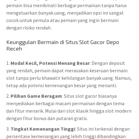
pemain bisa menikmati berbagai permainan tanpa harus
mengeluarkan banyak uang, menjadikan opsi ini sangat
cocok untuk pemula atau pemain yang ingin bermain
dengan risiko rendah.
Keunggulan Bermain di Situs Slot Gacor Depo
Receh
Modal Kecil, Potensi Menang Besar
: Dengan deposit
yang rendah, pemain dapat merasakan keseruan bermain
slot tanpa perlu khawatir kehilangan banyak uang. Namun,
tetap ada potensi kemenangan besar yang menanti.
Pilihan Game Beragam
: Situs slot gacor biasanya
menyediakan berbagai macam permainan dengan tema
dan fitur menarik. Mulai dari slot klasik hingga slot modern
dengan fitur bonus dan putaran gratis.
Tingkat Kemenangan Tinggi
: Situs ini terkenal dengan
persentase kemenangan yang lebih tinggi dibandingkan