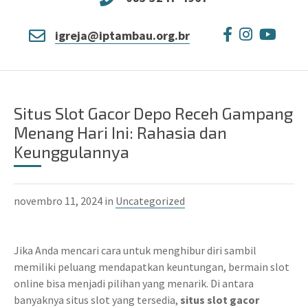
igreja@iptambau.org.br
Situs Slot Gacor Depo Receh Gampang
Menang Hari Ini: Rahasia dan
Keunggulannya
novembro 11, 2024 in
Uncategorized
Jika Anda mencari cara untuk menghibur diri sambil
memiliki peluang mendapatkan keuntungan, bermain slot
online bisa menjadi pilihan yang menarik. Di antara
banyaknya situs slot yang tersedia,
situs slot gacor