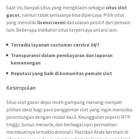
Saat ini, banyak situs yang mengklaim sebagai
situs slot
gacor
, namun tidak semuanya bisa dipercaya. Pilih situs
yang memiliki
lisensi resmi
dan ulasan positif dari pemain
lain. Beberapa indikator situs terpercaya antara lain:
Tersedia layanan customer service 24/7
Transparansi dalam pembayaran dan laporan
kemenangan
Reputasi yang baik di komunitas pemain slot
Kesimpulan
Situs slot gacor depo receh gampang menang menjadi
pilihan ideal bagi para penggemar slot yang ingin mencoba
peruntungan dengan modal kecil. Keunggulan seperti RTP
tinggi, bonus menarik, dan berbagai opsi permainan
membuatnya semakin diminati. Pastikan Anda bermain di