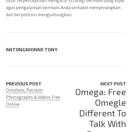
situs terpercaya dan mengatur strategi bermain yang bijak
agar pengalaman bermain Anda semakin menyenangkan
dan berpotensi menguntungkan.
ANTONGNIONNE TONY
PREVIOUS POST
NEXT POST
Omega: Free
Onlyfans, Patreon
Photographs & Videos Free
Omegle
Online
Different To
Talk With