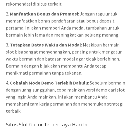
rekomendasi di situs terkait.
Manfaatkan Bonus dan Promosi
: Jangan ragu untuk
memanfaatkan bonus pendaftaran atau bonus deposit
pertama. Ini akan memberi Anda modal tambahan untuk
bermain lebih lama dan meningkatkan peluang menang.
Tetapkan Batas Waktu dan Modal
: Meskipun bermain
slot bisa sangat menyenangkan, penting untuk mengatur
waktu bermain dan batasan modal agar tidak berlebihan.
Bermain dengan bijak akan membantu Anda tetap
menikmati permainan tanpa tekanan.
Cobalah Mode Demo Terlebih Dahulu
: Sebelum bermain
dengan uang sungguhan, coba mainkan versi demo dari slot
yang ingin Anda mainkan. Ini akan membantu Anda
memahami cara kerja permainan dan menemukan strategi
terbaik.
Situs Slot Gacor Terpercaya Hari Ini