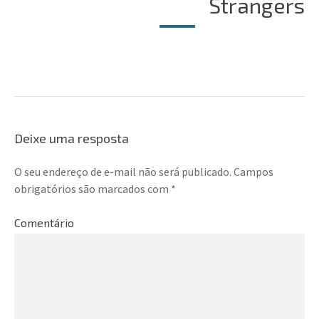
Strangers
Deixe uma resposta
O seu endereço de e-mail não será publicado.
Campos
obrigatórios são marcados com
*
Comentário