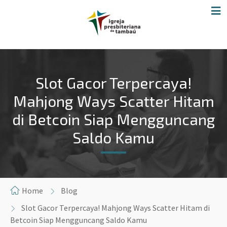
Slot Gacor Terpercaya!
Mahjong Ways Scatter Hitam
di Betcoin Siap Mengguncang
Saldo Kamu
Home
Blog
Slot Gacor Terpercaya! Mahjong Ways Scatter Hitam di
Betcoin Siap Mengguncang Saldo Kamu