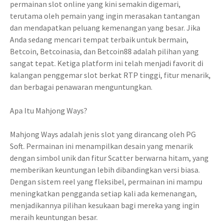
permainan slot online yang kini semakin digemari,
terutama oleh pemain yang ingin merasakan tantangan
dan mendapatkan peluang kemenangan yang besar. Jika
Anda sedang mencari tempat terbaik untuk bermain,
Betcoin, Betcoinasia, dan Betcoin88 adalah pilihan yang
sangat tepat. Ketiga platform ini telah menjadi favorit di
kalangan penggemar slot berkat RTP tinggi, fitur menarik,
dan berbagai penawaran menguntungkan.
Apa Itu Mahjong Ways?
Mahjong Ways adalah jenis slot yang dirancang oleh PG
Soft. Permainan ini menampilkan desain yang menarik
dengan simbol unik dan fitur Scatter berwarna hitam, yang
memberikan keuntungan lebih dibandingkan versi biasa.
Dengan sistem reel yang fleksibel, permainan ini mampu
meningkatkan pengganda setiap kali ada kemenangan,
menjadikannya pilihan kesukaan bagi mereka yang ingin
meraih keuntungan besar.