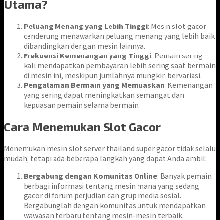
Utama?
Peluang Menang yang Lebih Tinggi
: Mesin slot gacor
cenderung menawarkan peluang menang yang lebih baik
dibandingkan dengan mesin lainnya.
Frekuensi Kemenangan yang Tinggi
: Pemain sering
kali mendapatkan pembayaran lebih sering saat bermain
di mesin ini, meskipun jumlahnya mungkin bervariasi.
Pengalaman Bermain yang Memuaskan
: Kemenangan
yang sering dapat meningkatkan semangat dan
kepuasan pemain selama bermain.
Cara Menemukan Slot Gacor
Menemukan mesin
slot server thailand super gacor
tidak selalu
mudah, tetapi ada beberapa langkah yang dapat Anda ambil:
Bergabung dengan Komunitas Online
: Banyak pemain
berbagi informasi tentang mesin mana yang sedang
gacor di forum perjudian dan grup media sosial.
Bergabunglah dengan komunitas untuk mendapatkan
wawasan terbaru tentang mesin-mesin terbaik.