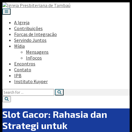
A Igreja
Contribuições
Forças de Integração
Servindo Juntos
Mídia
Mensagens
InFocos
Encontros
Contato
IPB
Instituto Kuyper
Slot Gacor: Rahasia dan
Strategi untuk