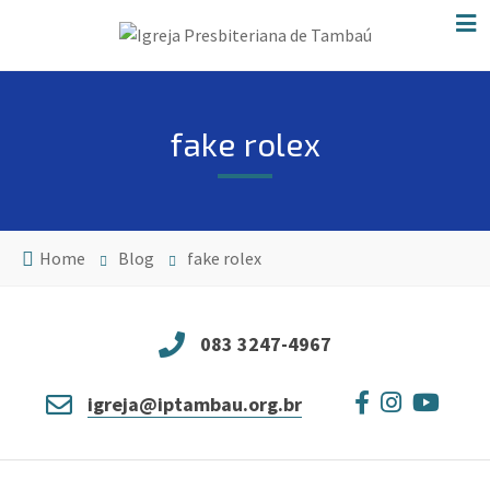
fake rolex
Home
Blog
fake rolex
083 3247-4967
igreja@iptambau.org.br