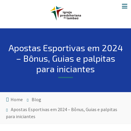
Apostas Esportivas em 2024
– Bônus, Guias e palpitas
para iniciantes
Home
Blog
Apostas Esportivas em 2024 – Bônus, Guias e palpitas
para iniciantes