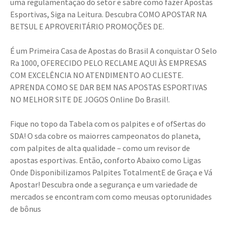
uma regulamentação do setor e sabre como fazer Apostas
Esportivas, Siga na Leitura. Descubra COMO APOSTAR NA
BETSUL E APROVERITÁRIO PROMOÇÕES DE.
É um Primeira Casa de Apostas do Brasil A conquistar O Selo
Ra 1000, OFERECIDO PELO RECLAME AQUI ÀS EMPRESAS
COM EXCELÊNCIA NO ATENDIMENTO AO CLIESTE.
APRENDA COMO SE DAR BEM NAS APOSTAS ESPORTIVAS
NO MELHOR SITE DE JOGOS Online Do Brasil!.
Fique no topo da Tabela com os palpites e of ofSertas do
SDA! O sda cobre os maiorres campeonatos do planeta,
com palpites de alta qualidade – como um revisor de
apostas esportivas. Então, conforto Abaixo como Ligas
Onde Disponibilizamos Palpites TotalmentE de Graça e Vá
Apostar! Descubra onde a segurança e um variedade de
mercados se encontram com como meusas optorunidades
de bônus