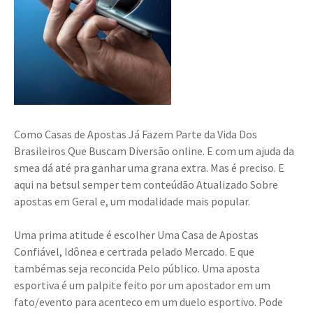
Como Casas de Apostas Já Fazem Parte da Vida Dos
Brasileiros Que Buscam Diversão online. E com um ajuda da
smea dá até pra ganhar uma grana extra. Mas é preciso. E
aqui na betsul semper tem conteúdão Atualizado Sobre
apostas em Geral e, um modalidade mais popular.
Uma prima atitude é escolher Uma Casa de Apostas
Confiável, Idônea e certrada pelado Mercado. E que
tambémas seja reconcida Pelo público. Uma aposta
esportiva é um palpite feito por um apostador em um
fato/evento para acenteco em um duelo esportivo. Pode