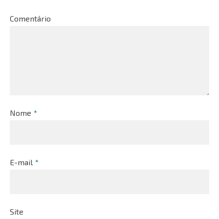
Comentário
Nome
*
E-mail
*
Site