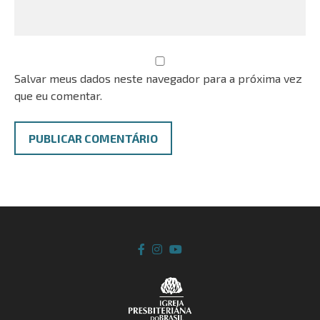
Salvar meus dados neste navegador para a próxima vez
que eu comentar.