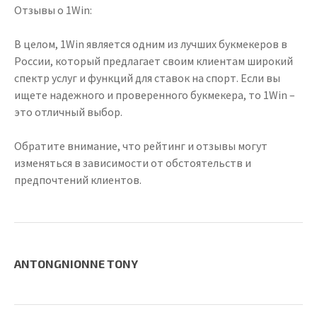
Отзывы о 1Win:
В целом, 1Win является одним из лучших букмекеров в
России, который предлагает своим клиентам широкий
спектр услуг и функций для ставок на спорт. Если вы
ищете надежного и проверенного букмекера, то 1Win –
это отличный выбор.
Обратите внимание, что рейтинг и отзывы могут
изменяться в зависимости от обстоятельств и
предпочтений клиентов.
ANTONGNIONNE TONY