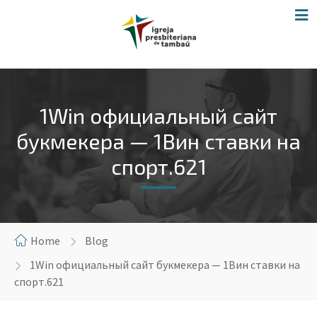
1Win официальный сайт
букмекера — 1Вин ставки на
спорт.621
Home
Blog
1Win официальный сайт букмекера — 1Вин ставки на
спорт.621