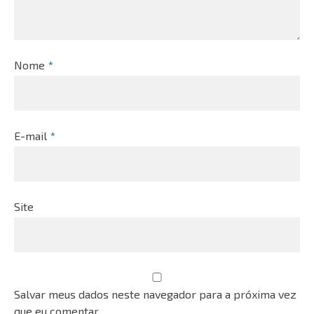
Nome
*
E-mail
*
Site
Salvar meus dados neste navegador para a próxima vez
que eu comentar.