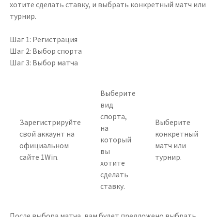
хотите сделать ставку, и выбрать конкретный матч или
турнир.
Шаг 1: Регистрация
Шаг 2: Выбор спорта
Шаг 3: Выбор матча
Выберите
вид
спорта,
Зарегистрируйте
Выберите
на
свой аккаунт на
конкретный
который
официальном
матч или
вы
сайте 1Win.
турнир.
хотите
сделать
ставку.
После выбора матча, вам будет предложено выбрать