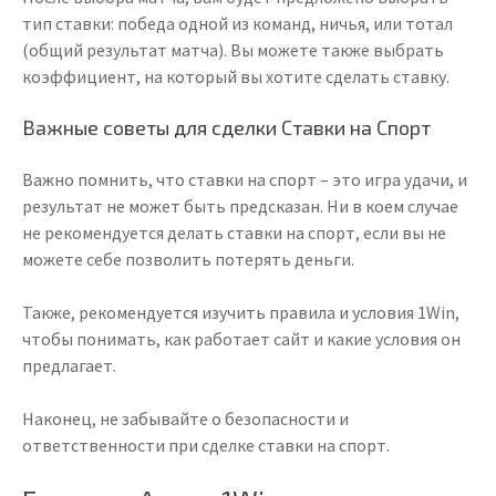
тип ставки: победа одной из команд, ничья, или тотал
(общий результат матча). Вы можете также выбрать
коэффициент, на который вы хотите сделать ставку.
Важные советы для сделки Ставки на Спорт
Важно помнить, что ставки на спорт – это игра удачи, и
результат не может быть предсказан. Ни в коем случае
не рекомендуется делать ставки на спорт, если вы не
можете себе позволить потерять деньги.
Также, рекомендуется изучить правила и условия 1Win,
чтобы понимать, как работает сайт и какие условия он
предлагает.
Наконец, не забывайте о безопасности и
ответственности при сделке ставки на спорт.