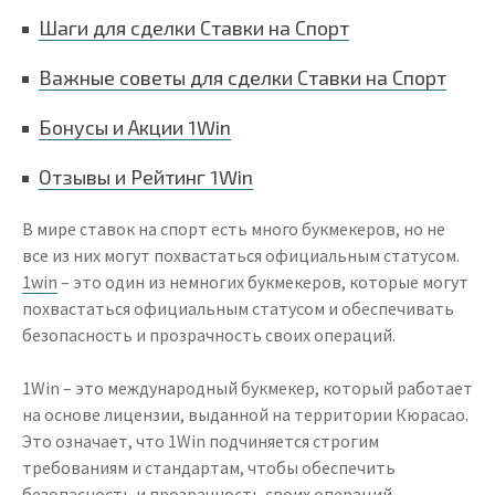
Шаги для сделки Ставки на Спорт
Важные советы для сделки Ставки на Спорт
Бонусы и Акции 1Win
Отзывы и Рейтинг 1Win
В мире ставок на спорт есть много букмекеров, но не
все из них могут похвастаться официальным статусом.
1win
– это один из немногих букмекеров, которые могут
похвастаться официальным статусом и обеспечивать
безопасность и прозрачность своих операций.
1Win – это международный букмекер, который работает
на основе лицензии, выданной на территории Кюрасао.
Это означает, что 1Win подчиняется строгим
требованиям и стандартам, чтобы обеспечить
безопасность и прозрачность своих операций.