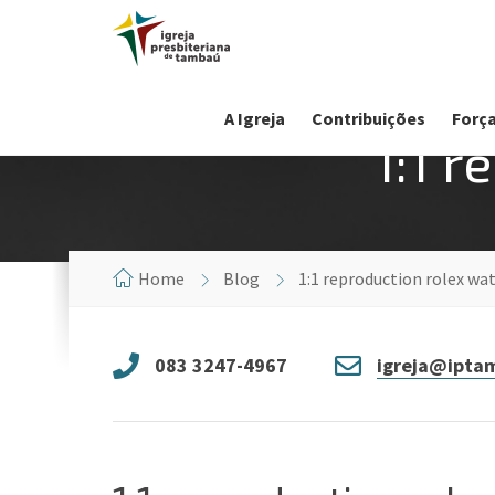
A Igreja
Contribuições
Força
1:1 
Home
Blog
1:1 reproduction rolex wa
083 3247-4967
igreja@iptam