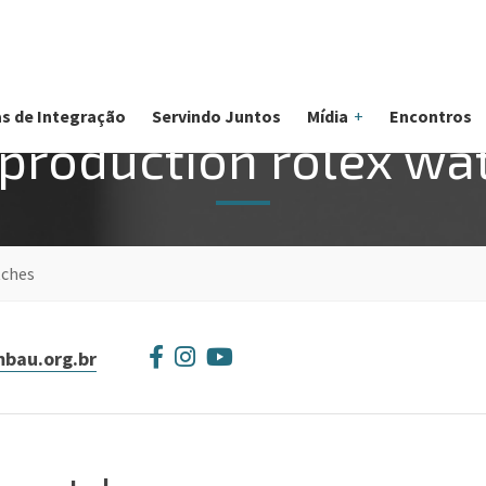
s de Integração
Servindo Juntos
Mídia
Encontros
reproduction rolex wa
tches
bau.org.br