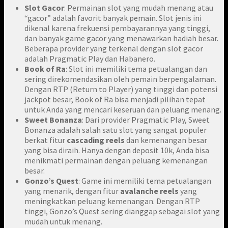
Slot Gacor
: Permainan slot yang mudah menang atau
“gacor” adalah favorit banyak pemain. Slot jenis ini
dikenal karena frekuensi pembayarannya yang tinggi,
dan banyak game gacor yang menawarkan hadiah besar.
Beberapa provider yang terkenal dengan slot gacor
adalah Pragmatic Play dan Habanero.
Book of Ra
: Slot ini memiliki tema petualangan dan
sering direkomendasikan oleh pemain berpengalaman.
Dengan RTP (Return to Player) yang tinggi dan potensi
jackpot besar, Book of Ra bisa menjadi pilihan tepat
untuk Anda yang mencari keseruan dan peluang menang.
Sweet Bonanza
: Dari provider Pragmatic Play, Sweet
Bonanza adalah salah satu slot yang sangat populer
berkat fitur
cascading reels
dan kemenangan besar
yang bisa diraih. Hanya dengan deposit 10k, Anda bisa
menikmati permainan dengan peluang kemenangan
besar.
Gonzo’s Quest
: Game ini memiliki tema petualangan
yang menarik, dengan fitur
avalanche reels
yang
meningkatkan peluang kemenangan. Dengan RTP
tinggi, Gonzo’s Quest sering dianggap sebagai slot yang
mudah untuk menang.