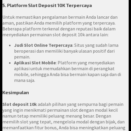
5. Platform Slot Deposit 10K Terpercaya
Untuk memastikan pengalaman bermain Anda lancar dan
aman, pastikan Anda memilih platform yang terpercaya.
Beberapa platform terkenal dengan reputasi baik dalam
menyediakan permainan slot deposit 10k antara lain:
Judi Slot Online Terpercaya
: Situs yang sudah lama
beroperasi dan memiliki banyak ulasan positif dari
pemain.
Aplikasi Slot Mobile
: Platform yang menyediakan
aplikasi untuk memudahkan bermain di perangkat
mobile, sehingga Anda bisa bermain kapan saja dan di
mana saja.
Kesimpulan
Slot deposit 10k
adalah pilihan yang sempurna bagi pemain
yang ingin menikmati permainan slot dengan modal kecil
namun tetap memiliki peluang menang besar. Dengan
memilih slot yang tepat, mengelola modal dengan bijak, dan
memanfaatkan fitur bonus, Anda bisa meningkatkan peluang