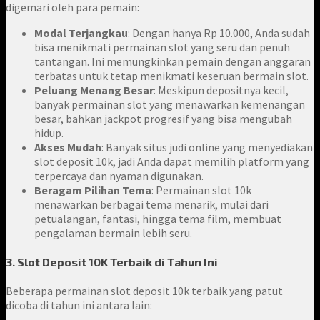
digemari oleh para pemain:
Modal Terjangkau
: Dengan hanya Rp 10.000, Anda sudah
bisa menikmati permainan slot yang seru dan penuh
tantangan. Ini memungkinkan pemain dengan anggaran
terbatas untuk tetap menikmati keseruan bermain slot.
Peluang Menang Besar
: Meskipun depositnya kecil,
banyak permainan slot yang menawarkan kemenangan
besar, bahkan jackpot progresif yang bisa mengubah
hidup.
Akses Mudah
: Banyak situs judi online yang menyediakan
slot deposit 10k, jadi Anda dapat memilih platform yang
terpercaya dan nyaman digunakan.
Beragam Pilihan Tema
: Permainan slot 10k
menawarkan berbagai tema menarik, mulai dari
petualangan, fantasi, hingga tema film, membuat
pengalaman bermain lebih seru.
3. Slot Deposit 10K Terbaik di Tahun Ini
Beberapa permainan slot deposit 10k terbaik yang patut
dicoba di tahun ini antara lain: