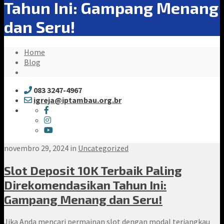
Tahun Ini: Gampang Menang
dan Seru!
Home
Blog
083 3247-4967
igreja@iptambau.org.br
novembro 29, 2024 in
Uncategorized
Slot Deposit 10K Terbaik Paling
Direkomendasikan Tahun Ini:
Gampang Menang dan Seru!
Jika Anda mencari permainan slot dengan modal terjangkau