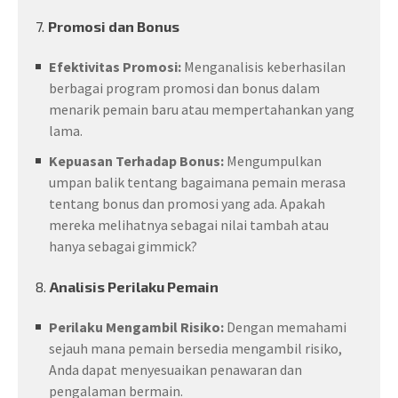
7.
Promosi dan Bonus
Efektivitas Promosi:
Menganalisis keberhasilan
berbagai program promosi dan bonus dalam
menarik pemain baru atau mempertahankan yang
lama.
Kepuasan Terhadap Bonus:
Mengumpulkan
umpan balik tentang bagaimana pemain merasa
tentang bonus dan promosi yang ada. Apakah
mereka melihatnya sebagai nilai tambah atau
hanya sebagai gimmick?
8.
Analisis Perilaku Pemain
Perilaku Mengambil Risiko:
Dengan memahami
sejauh mana pemain bersedia mengambil risiko,
Anda dapat menyesuaikan penawaran dan
pengalaman bermain.