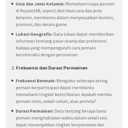
Usia dan Jenis Kelamin:
Memahami siapa pemain
di Royale168, seperti distribusi usia dan jenis
kelamin, membantu dalam menyesuaikan konten,
promosi, dan desain game.
Lokasi Geografis:
Data lokasi dapat memberikan
informasi tentang pasar utama dan preferensi
budaya yang mempengaruhi cara pemain
berinteraksi dengan permainan.
2.
Frekuensi dan Durasi Permainan
Frekuensi Bermain:
Mengukur seberapa sering
pemain berpartisipasi dapat membantu
memahami tingkat keterlibatan. Apakah mereka
pemain rutin, sekali-sekali, atau pemula?
Durasi Permainan:
Data tentang berapa lama
pemain menghabiskan waktu dalam sekali sesi
dapat menunjukkan tingkat kenyamanan dan