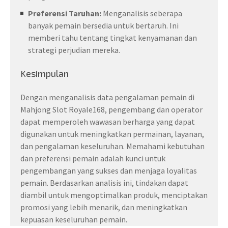
Preferensi Taruhan:
Menganalisis seberapa
banyak pemain bersedia untuk bertaruh. Ini
memberi tahu tentang tingkat kenyamanan dan
strategi perjudian mereka.
Kesimpulan
Dengan menganalisis data pengalaman pemain di
Mahjong Slot Royale168, pengembang dan operator
dapat memperoleh wawasan berharga yang dapat
digunakan untuk meningkatkan permainan, layanan,
dan pengalaman keseluruhan. Memahami kebutuhan
dan preferensi pemain adalah kunci untuk
pengembangan yang sukses dan menjaga loyalitas
pemain. Berdasarkan analisis ini, tindakan dapat
diambil untuk mengoptimalkan produk, menciptakan
promosi yang lebih menarik, dan meningkatkan
kepuasan keseluruhan pemain.