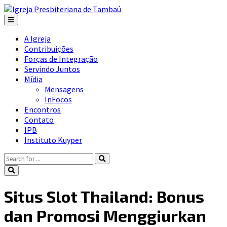
A Igreja
Contribuições
Forças de Integração
Servindo Juntos
Mídia
Mensagens
InFocos
Encontros
Contato
IPB
Instituto Kuyper
Situs Slot Thailand: Bonus
dan Promosi Menggiurkan