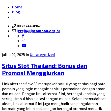
Home
Blog
083 3247-4967
igreja@iptambau.org.br
julho 20, 2025 in
Uncategorized
Situs Slot Thailand: Bonus dan
Promosi Menggiurkan
Link alternatif evo88 merupakan solusi yang cerdas bagi para
pemain yang ingin mengakses situs permainan dengan aman
dan mudah. Dengan link alternatif ini, berbagai kendala yang
sering timbul bisa diatasi dengan mudah. Selain memudahkan
akses, link alternatif ini juga menghadirkan pengalaman
bermain yang lebih baik dengan berbagai promosi menarik.