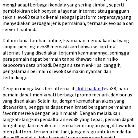
menghadapi berbagai kendala yang sering timbul, seperti
pemblokiran oleh penyedia layanan internet atau gangguan
teknis. evo88 telah dikenal sebagai platform terpercaya yang
menyediakan berbagai jenis permainan, termasuk evo asia dan
server Thailand.
Dalam dunia taruhan online, keamanan merupakan hal yang
sangat penting. evo88 memastikan bahwa setiap link
alternatif yang disediakan terjamin keamanannya, sehingga
para pemain dapat bermain tanpa khawatir akan risiko
kebocoran data pribadi. Dengan sistem enkripsi canggih,
pengalaman bermain di evo88 semakin nyaman dan
terlindungi.
Dengan mengakses link alternatif
slot thailand
evo88, para
pemain dapat menikmati berbagai promo menarik dan bonus
yang disediakan. Selain itu, dengan kemudahan akses yang
ditawarkan, pengguna dapat menikmati beragam permainan
favorit mereka dengan lebih mudah. Dengan melakukan
langkah-langkah pendaftaran evo88 yang tepat, pemain dapat
bergabung dan menikmati semua keuntungan yang ditawarkan
oleh platform ternama ini. Jadi, jangan ragu untuk mendaftar
di evo88 melalui link alternatif yang aman dan handal.