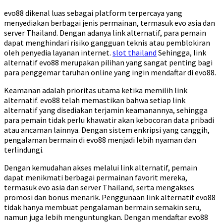
evo88 dikenal luas sebagai platform terpercaya yang
menyediakan berbagai jenis permainan, termasuk evo asia dan
server Thailand. Dengan adanya link alternatif, para pemain
dapat menghindari risiko gangguan teknis atau pemblokiran
oleh penyedia layanan internet.
slot thailand
Sehingga, link
alternatif evo88 merupakan pilihan yang sangat penting bagi
para penggemar taruhan online yang ingin mendaftar di evo88.
Keamanan adalah prioritas utama ketika memilih link
alternatif. evo88 telah memastikan bahwa setiap link
alternatif yang disediakan terjamin keamanannya, sehingga
para pemain tidak perlu khawatir akan kebocoran data pribadi
atau ancaman lainnya. Dengan sistem enkripsi yang canggih,
pengalaman bermain di evo88 menjadi lebih nyaman dan
terlindungi.
Dengan kemudahan akses melalui link alternatif, pemain
dapat menikmati berbagai permainan favorit mereka,
termasuk evo asia dan server Thailand, serta mengakses
promosi dan bonus menarik. Penggunaan link alternatif evo88
tidak hanya membuat pengalaman bermain semakin seru,
namun juga lebih menguntungkan. Dengan mendaftar evo88