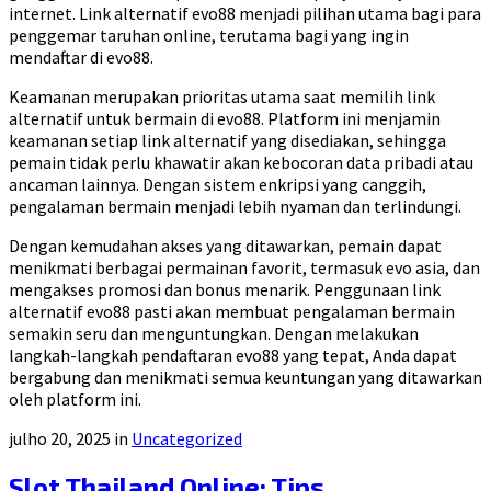
internet. Link alternatif evo88 menjadi pilihan utama bagi para
penggemar taruhan online, terutama bagi yang ingin
mendaftar di evo88.
Keamanan merupakan prioritas utama saat memilih link
alternatif untuk bermain di evo88. Platform ini menjamin
keamanan setiap link alternatif yang disediakan, sehingga
pemain tidak perlu khawatir akan kebocoran data pribadi atau
ancaman lainnya. Dengan sistem enkripsi yang canggih,
pengalaman bermain menjadi lebih nyaman dan terlindungi.
Dengan kemudahan akses yang ditawarkan, pemain dapat
menikmati berbagai permainan favorit, termasuk evo asia, dan
mengakses promosi dan bonus menarik. Penggunaan link
alternatif evo88 pasti akan membuat pengalaman bermain
semakin seru dan menguntungkan. Dengan melakukan
langkah-langkah pendaftaran evo88 yang tepat, Anda dapat
bergabung dan menikmati semua keuntungan yang ditawarkan
oleh platform ini.
julho 20, 2025 in
Uncategorized
Slot Thailand Online: Tips