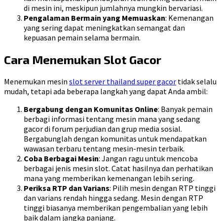
di mesin ini, meskipun jumlahnya mungkin bervariasi.
Pengalaman Bermain yang Memuaskan
: Kemenangan
yang sering dapat meningkatkan semangat dan
kepuasan pemain selama bermain.
Cara Menemukan Slot Gacor
Menemukan mesin
slot server thailand super gacor
tidak selalu
mudah, tetapi ada beberapa langkah yang dapat Anda ambil:
Bergabung dengan Komunitas Online
: Banyak pemain
berbagi informasi tentang mesin mana yang sedang
gacor di forum perjudian dan grup media sosial.
Bergabunglah dengan komunitas untuk mendapatkan
wawasan terbaru tentang mesin-mesin terbaik.
Coba Berbagai Mesin
: Jangan ragu untuk mencoba
berbagai jenis mesin slot. Catat hasilnya dan perhatikan
mana yang memberikan kemenangan lebih sering.
Periksa RTP dan Varians
: Pilih mesin dengan RTP tinggi
dan varians rendah hingga sedang. Mesin dengan RTP
tinggi biasanya memberikan pengembalian yang lebih
baik dalam jangka panjang.