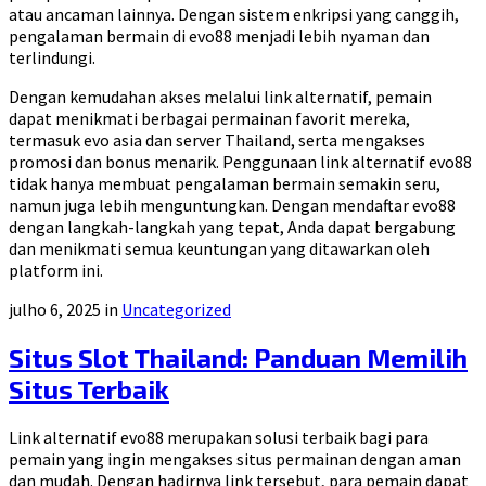
atau ancaman lainnya. Dengan sistem enkripsi yang canggih,
pengalaman bermain di evo88 menjadi lebih nyaman dan
terlindungi.
Dengan kemudahan akses melalui link alternatif, pemain
dapat menikmati berbagai permainan favorit mereka,
termasuk evo asia dan server Thailand, serta mengakses
promosi dan bonus menarik. Penggunaan link alternatif evo88
tidak hanya membuat pengalaman bermain semakin seru,
namun juga lebih menguntungkan. Dengan mendaftar evo88
dengan langkah-langkah yang tepat, Anda dapat bergabung
dan menikmati semua keuntungan yang ditawarkan oleh
platform ini.
julho 6, 2025 in
Uncategorized
Situs Slot Thailand: Panduan Memilih
Situs Terbaik
Link alternatif evo88 merupakan solusi terbaik bagi para
pemain yang ingin mengakses situs permainan dengan aman
dan mudah. Dengan hadirnya link tersebut, para pemain dapat