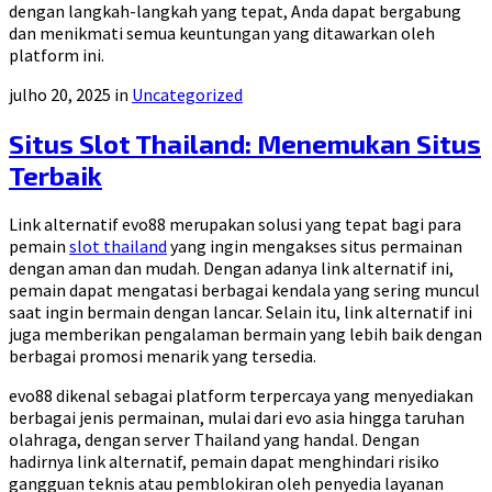
dengan langkah-langkah yang tepat, Anda dapat bergabung
dan menikmati semua keuntungan yang ditawarkan oleh
platform ini.
julho 20, 2025 in
Uncategorized
Situs Slot Thailand: Menemukan Situs
Terbaik
Link alternatif evo88 merupakan solusi yang tepat bagi para
pemain
slot thailand
yang ingin mengakses situs permainan
dengan aman dan mudah. Dengan adanya link alternatif ini,
pemain dapat mengatasi berbagai kendala yang sering muncul
saat ingin bermain dengan lancar. Selain itu, link alternatif ini
juga memberikan pengalaman bermain yang lebih baik dengan
berbagai promosi menarik yang tersedia.
evo88 dikenal sebagai platform terpercaya yang menyediakan
berbagai jenis permainan, mulai dari evo asia hingga taruhan
olahraga, dengan server Thailand yang handal. Dengan
hadirnya link alternatif, pemain dapat menghindari risiko
gangguan teknis atau pemblokiran oleh penyedia layanan