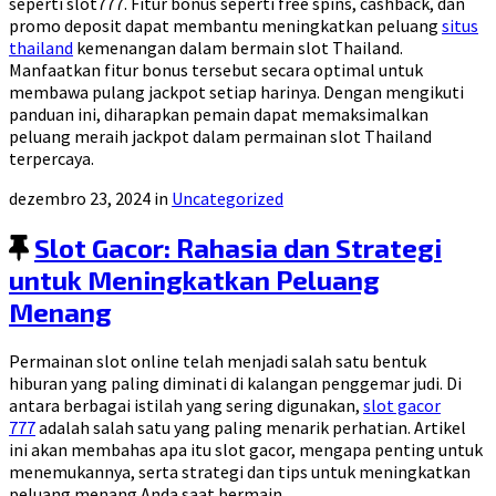
seperti slot777. Fitur bonus seperti free spins, cashback, dan
promo deposit dapat membantu meningkatkan peluang
situs
thailand
kemenangan dalam bermain slot Thailand.
Manfaatkan fitur bonus tersebut secara optimal untuk
membawa pulang jackpot setiap harinya. Dengan mengikuti
panduan ini, diharapkan pemain dapat memaksimalkan
peluang meraih jackpot dalam permainan slot Thailand
terpercaya.
dezembro 23, 2024 in
Uncategorized
Slot Gacor: Rahasia dan Strategi
untuk Meningkatkan Peluang
Menang
Permainan slot online telah menjadi salah satu bentuk
hiburan yang paling diminati di kalangan penggemar judi. Di
antara berbagai istilah yang sering digunakan,
slot gacor
777
adalah salah satu yang paling menarik perhatian. Artikel
ini akan membahas apa itu slot gacor, mengapa penting untuk
menemukannya, serta strategi dan tips untuk meningkatkan
peluang menang Anda saat bermain.