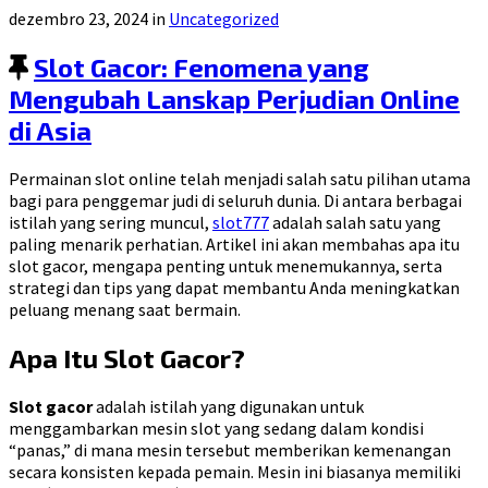
dezembro 23, 2024 in
Uncategorized
Slot Gacor: Fenomena yang
Mengubah Lanskap Perjudian Online
di Asia
Permainan slot online telah menjadi salah satu pilihan utama
bagi para penggemar judi di seluruh dunia. Di antara berbagai
istilah yang sering muncul,
slot777
adalah salah satu yang
paling menarik perhatian. Artikel ini akan membahas apa itu
slot gacor, mengapa penting untuk menemukannya, serta
strategi dan tips yang dapat membantu Anda meningkatkan
peluang menang saat bermain.
Apa Itu Slot Gacor?
Slot gacor
adalah istilah yang digunakan untuk
menggambarkan mesin slot yang sedang dalam kondisi
“panas,” di mana mesin tersebut memberikan kemenangan
secara konsisten kepada pemain. Mesin ini biasanya memiliki