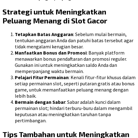
Strategi untuk Meningkatkan
Peluang Menang di Slot Gacor
Tetapkan Batas Anggaran
: Sebelum mulai bermain,
tentukan anggaran Anda dan patuhi batas tersebut agar
tidak mengalami kerugian besar.
Manfaatkan Bonus dan Promosi
: Banyak platform
menawarkan bonus pendaftaran dan promosi reguler.
Gunakan ini untuk meningkatkan saldo Anda dan
memperpanjang waktu bermain.
Pelajari Fitur Permainan
: Kenali fitur-fitur khusus dalam
setiap permainan slot, seperti putaran gratis atau bonus
game, untuk memanfaatkan peluang menang dengan
lebih baik.
Bermain dengan Sabar
: Sabar adalah kunci dalam
permainan slot; hindari terburu-buru dalam mengambil
keputusan atau meningkatkan taruhan tanpa
pertimbangan.
Tips Tambahan untuk Meningkatkan