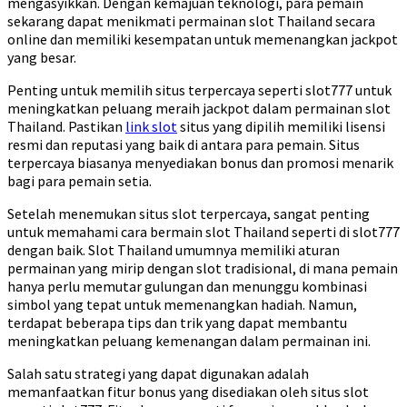
mengasyikkan. Dengan kemajuan teknologi, para pemain
sekarang dapat menikmati permainan slot Thailand secara
online dan memiliki kesempatan untuk memenangkan jackpot
yang besar.
Penting untuk memilih situs terpercaya seperti slot777 untuk
meningkatkan peluang meraih jackpot dalam permainan slot
Thailand. Pastikan
link slot
situs yang dipilih memiliki lisensi
resmi dan reputasi yang baik di antara para pemain. Situs
terpercaya biasanya menyediakan bonus dan promosi menarik
bagi para pemain setia.
Setelah menemukan situs slot terpercaya, sangat penting
untuk memahami cara bermain slot Thailand seperti di slot777
dengan baik. Slot Thailand umumnya memiliki aturan
permainan yang mirip dengan slot tradisional, di mana pemain
hanya perlu memutar gulungan dan menunggu kombinasi
simbol yang tepat untuk memenangkan hadiah. Namun,
terdapat beberapa tips dan trik yang dapat membantu
meningkatkan peluang kemenangan dalam permainan ini.
Salah satu strategi yang dapat digunakan adalah
memanfaatkan fitur bonus yang disediakan oleh situs slot