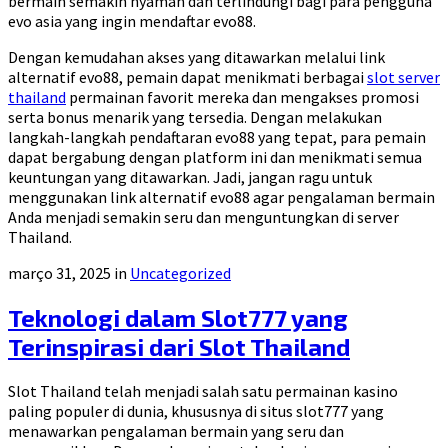
bermain semakin nyaman dan terlindungi bagi para pengguna
evo asia yang ingin mendaftar evo88.
Dengan kemudahan akses yang ditawarkan melalui link
alternatif evo88, pemain dapat menikmati berbagai
slot server
thailand
permainan favorit mereka dan mengakses promosi
serta bonus menarik yang tersedia. Dengan melakukan
langkah-langkah pendaftaran evo88 yang tepat, para pemain
dapat bergabung dengan platform ini dan menikmati semua
keuntungan yang ditawarkan. Jadi, jangan ragu untuk
menggunakan link alternatif evo88 agar pengalaman bermain
Anda menjadi semakin seru dan menguntungkan di server
Thailand.
março 31, 2025 in
Uncategorized
Teknologi dalam Slot777 yang
Terinspirasi dari Slot Thailand
Slot Thailand telah menjadi salah satu permainan kasino
paling populer di dunia, khususnya di situs slot777 yang
menawarkan pengalaman bermain yang seru dan