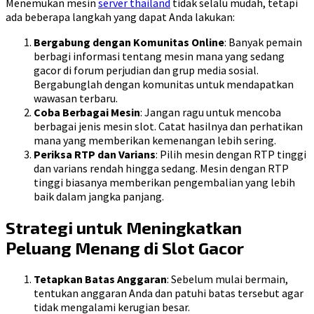
Menemukan mesin
server thailand
tidak selalu mudah, tetapi
ada beberapa langkah yang dapat Anda lakukan:
Bergabung dengan Komunitas Online
: Banyak pemain
berbagi informasi tentang mesin mana yang sedang
gacor di forum perjudian dan grup media sosial.
Bergabunglah dengan komunitas untuk mendapatkan
wawasan terbaru.
Coba Berbagai Mesin
: Jangan ragu untuk mencoba
berbagai jenis mesin slot. Catat hasilnya dan perhatikan
mana yang memberikan kemenangan lebih sering.
Periksa RTP dan Varians
: Pilih mesin dengan RTP tinggi
dan varians rendah hingga sedang. Mesin dengan RTP
tinggi biasanya memberikan pengembalian yang lebih
baik dalam jangka panjang.
Strategi untuk Meningkatkan
Peluang Menang di Slot Gacor
Tetapkan Batas Anggaran
: Sebelum mulai bermain,
tentukan anggaran Anda dan patuhi batas tersebut agar
tidak mengalami kerugian besar.