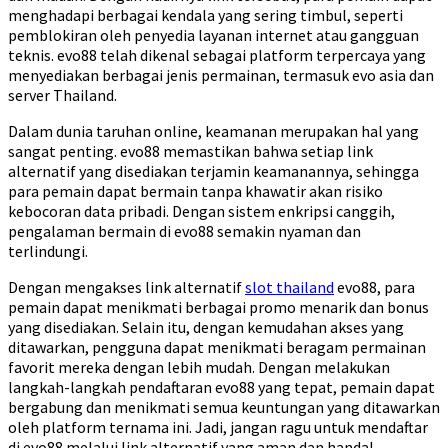
menghadapi berbagai kendala yang sering timbul, seperti
pemblokiran oleh penyedia layanan internet atau gangguan
teknis. evo88 telah dikenal sebagai platform terpercaya yang
menyediakan berbagai jenis permainan, termasuk evo asia dan
server Thailand.
Dalam dunia taruhan online, keamanan merupakan hal yang
sangat penting. evo88 memastikan bahwa setiap link
alternatif yang disediakan terjamin keamanannya, sehingga
para pemain dapat bermain tanpa khawatir akan risiko
kebocoran data pribadi. Dengan sistem enkripsi canggih,
pengalaman bermain di evo88 semakin nyaman dan
terlindungi.
Dengan mengakses link alternatif
slot thailand
evo88, para
pemain dapat menikmati berbagai promo menarik dan bonus
yang disediakan. Selain itu, dengan kemudahan akses yang
ditawarkan, pengguna dapat menikmati beragam permainan
favorit mereka dengan lebih mudah. Dengan melakukan
langkah-langkah pendaftaran evo88 yang tepat, pemain dapat
bergabung dan menikmati semua keuntungan yang ditawarkan
oleh platform ternama ini. Jadi, jangan ragu untuk mendaftar
di evo88 melalui link alternatif yang aman dan handal.