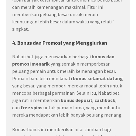
dan meraih kemenangan maksimal. Fitur ini
memberikan peluang besar untuk meraih
keuntungan lebih besar dalam waktu yang relatif
singkat.
4.
Bonus dan Promosi yang Menggiurkan
Nabatibet juga menawarkan berbagai
bonus dan
promosi menarik
yang semakin memperbesar
peluang pemain untuk meraih kemenangan besar.
Pemain baru bisa menikmati
bonus selamat datang
yang besar, yang memberi mereka modal lebih untuk
mencoba berbagai permainan. Selain itu, Nabatibet
juga rutin memberikan
bonus deposit
,
cashback
,
dan
free spins
untuk pemain lama, yang membantu
mereka mendapatkan lebih banyak peluang menang.
Bonus-bonus ini memberikan nilai tambah bagi