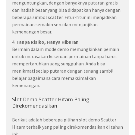
menguntungkan, dengan banyaknya putaran gratis
dan hadiah besar yang bisa didapatkan hanya dengan
beberapa simbol scatter. Fitur-fitur ini menjadikan
permainan semakin seru dan menjanjikan
kemenangan besar.
Tanpa Risiko, Hanya Hiburan
Bermain dalam mode demo memungkinkan pemain
untuk merasakan keseruan permainan tanpa harus
mempertaruhkan uang sungguhan. Anda bisa
menikmati setiap putaran dengan tenang sambil
belajar bagaimana cara memaksimalkan
kemenangan.
Slot Demo Scatter Hitam Paling
Direkomendasikan
Berikut adalah beberapa pilihan slot demo Scatter
Hitam terbaik yang paling direkomendasikan di tahun
ini: