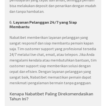
pembayaran yang cepat dan aman, sehingga pemain
bisa melakukan deposit dan penarikan dengan mudah
dan tanpa hambatan.
6.
Layanan Pelanggan 24/7 yang Siap
Membantu
Nabatibet memberikan layanan pelanggan yang
sangat responsif dan siap membantu pemain kapan
saja. Tim customer support yang profesional tersedia
24/7 melalui live chat, email, atau telepon. Jika Anda
mengalami kendala atau membutuhkan bantuan, tim
customer support siap memberikan solusi dengan
cepat dan efisien. Dengan layanan pelanggan yang
sangat baik, Nabatibet memastikan pemain dapat
menikmati pengalaman bermain tanpa gangguan.
Kenapa Nabatibet Paling Direkomendasikan
Tahun Ini?