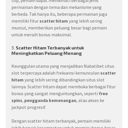
top, pemain dapat menikmati berbagai jenis
permainan dengan tema dan mekanisme yang
berbeda. Tak hanya itu, beberapa permainan juga
memiliki fitur
scatter hitam
yang lebih sering
muncul, memberikan peluang besar bagi pemain
untuk meraih bonus maksimal.
3.
Scatter Hitam Terbanyak untuk
Meningkatkan Peluang Menang
Keunggulan utama yang menjadikan Nabatibet situs
slot terpercaya adalah frekuensi kemunculan
scatter
hitam
yang lebih sering dibandingkan situs slot
lainnya. Scatter hitam dapat membuka berbagai fitur
bonus yang sangat menguntungkan, seperti
free
spins
,
pengganda kemenangan
, atau akses ke
jackpot progresif.
Dengan scatter hitam terbanyak, pemain memiliki
lebih banyak kesempatan untuk memicu bonus besar