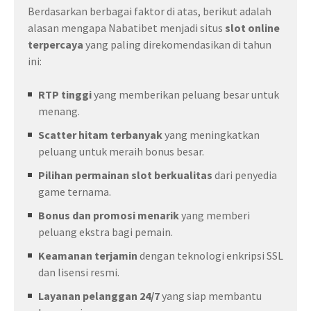
Berdasarkan berbagai faktor di atas, berikut adalah
alasan mengapa Nabatibet menjadi situs
slot online
terpercaya
yang paling direkomendasikan di tahun
ini:
RTP tinggi
yang memberikan peluang besar untuk
menang.
Scatter hitam terbanyak
yang meningkatkan
peluang untuk meraih bonus besar.
Pilihan permainan slot berkualitas
dari penyedia
game ternama.
Bonus dan promosi menarik
yang memberi
peluang ekstra bagi pemain.
Keamanan terjamin
dengan teknologi enkripsi SSL
dan lisensi resmi.
Layanan pelanggan 24/7
yang siap membantu