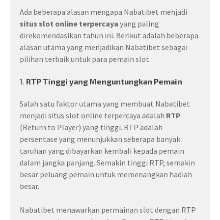
Ada beberapa alasan mengapa Nabatibet menjadi
situs slot online terpercaya
yang paling
direkomendasikan tahun ini. Berikut adalah beberapa
alasan utama yang menjadikan Nabatibet sebagai
pilihan terbaik untuk para pemain slot.
1.
RTP Tinggi yang Menguntungkan Pemain
Salah satu faktor utama yang membuat Nabatibet
menjadi situs slot online terpercaya adalah
RTP
(Return to Player) yang tinggi. RTP adalah
persentase yang menunjukkan seberapa banyak
taruhan yang dibayarkan kembali kepada pemain
dalam jangka panjang. Semakin tinggi RTP, semakin
besar peluang pemain untuk memenangkan hadiah
besar.
Nabatibet menawarkan permainan slot dengan RTP