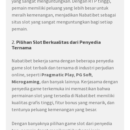
yang sangat menguntungkan. Dengan RTP tinggi,
pemain memiliki peluang yang lebih besar untuk
meraih kemenangan, menjadikan Nabatibet sebagai
situs slot yang sangat menguntungkan bagi setiap
pemain.
2.
Pilihan Slot Berkualitas dari Penyedia
Ternama
Nabatibet bekerja sama dengan beberapa penyedia
game slot terbaik dan ternama di industri perjudian
online, seperti
Pragmatic Play
,
PG Soft
,
Microgaming
, dan banyak lainnya. Kerjasama dengan
penyedia game terkemuka ini memastikan bahwa
permainan slot yang tersedia di Nabatibet memiliki
kualitas grafis tinggi, fitur bonus yang menarik, dan
tentunya peluang kemenangan yang besar.
Dengan banyaknya pilihan game slot dari penyedia