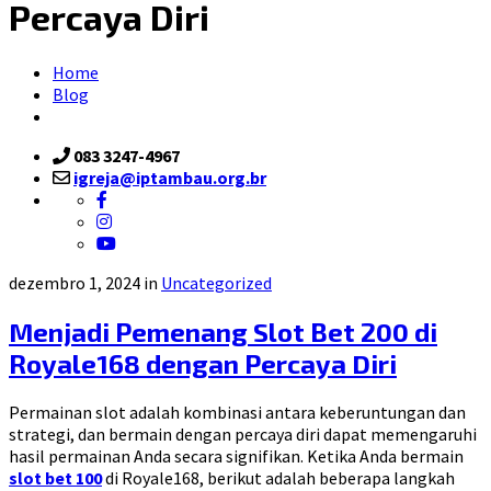
Percaya Diri
Home
Blog
083 3247-4967
igreja@iptambau.org.br
dezembro 1, 2024 in
Uncategorized
Menjadi Pemenang Slot Bet 200 di
Royale168 dengan Percaya Diri
Permainan slot adalah kombinasi antara keberuntungan dan
strategi, dan bermain dengan percaya diri dapat memengaruhi
hasil permainan Anda secara signifikan. Ketika Anda bermain
slot bet 100
di Royale168, berikut adalah beberapa langkah