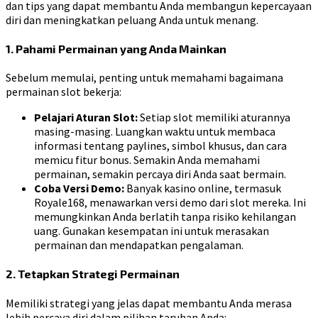
dan tips yang dapat membantu Anda membangun kepercayaan
diri dan meningkatkan peluang Anda untuk menang.
1.
Pahami Permainan yang Anda Mainkan
Sebelum memulai, penting untuk memahami bagaimana
permainan slot bekerja:
Pelajari Aturan Slot:
Setiap slot memiliki aturannya
masing-masing. Luangkan waktu untuk membaca
informasi tentang paylines, simbol khusus, dan cara
memicu fitur bonus. Semakin Anda memahami
permainan, semakin percaya diri Anda saat bermain.
Coba Versi Demo:
Banyak kasino online, termasuk
Royale168, menawarkan versi demo dari slot mereka. Ini
memungkinkan Anda berlatih tanpa risiko kehilangan
uang. Gunakan kesempatan ini untuk merasakan
permainan dan mendapatkan pengalaman.
2.
Tetapkan Strategi Permainan
Memiliki strategi yang jelas dapat membantu Anda merasa
lebih percaya diri dalam pilihan taruhan Anda: